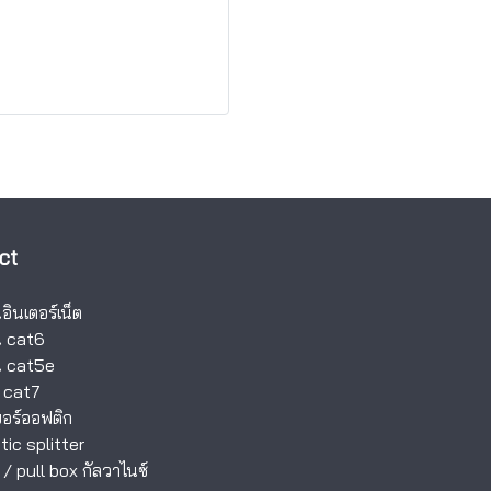
ct
ินเตอร์เน็ต
 cat6
 cat5e
 cat7
อร์ออฟติก
tic splitter
/
pull box กัลวาไนซ์