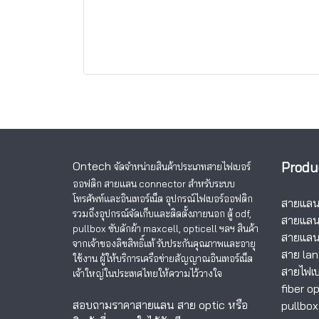
Ontech
Produ
จัดจำหน่ายสินค้าประเภทสายไฟเบอร์
ออฟติก สายแลน
connector สำหรับระบบ
โทรศัพท์และอินเทอร์เน็ต อุปกรณ์ไฟเบอร์ออฟติก
สายแลนอ
รวมถึงอุปกรณ์จัดเก็บและติดตั้งภายนอก ตู้ odf,
สายแลน
pullbox ซับดักผ้า maxcell, opticell ฯลฯ สินค้า
สายแลน
จากเจ้าของลิขสิทธิ์แท้ รับประกันคุณภาพและอายุ
สาย lan
ใช้งาน ผู้ให้บริการเครือข่ายสัญญาณอินเทอร์เน็ต
สายไฟเบ
เจ้าใหญ่ในประเทศไทยให้ความไว้วางใจ
fiber op
สอบถามราคาสายแลน สาย optic หรือ
pullbox