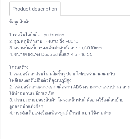
Product description
ข้อมูลสินค้า
1. เทคโนโลยีผลิต : pultrusion
2. อุณหภูมิทำงาน : -40°C ถึง +80°C
3. ความบิดเบี้ยวของเส้นผ่าศูนย์กลาง : +/-0.10mm
4. ขนาดของแท่ง Ductrod ตั้งแต่ 4.5 - 16 มม.
โครงสร้าง
1. ไฟเบอร์กลาส่วนใน ผลิตขึ้นรูปจากไฟเบอร์กลาสผสมกับ
โพลีเอสเตอร์ไม่อิ่มตัวที่อุณหภูมิสูง
2. ไฟเบอร์กลาสส่วนนอก ผลิตจาก ABS ความหนาแน่นปานกลาง
ใช้ทำฉนวนเปลือกเคเบิล
3. ส่วนประกอบของสินค้า โครงเหล็กพ่นสี ล้อยางใช้เคลื่อนย้าย
ลูกลอกนำแท่งร็อด
4. กรงจัดเก็บแท่งร็อดเพื่อหมุนมีน้ำหนักเบา ใช้งานง่าย