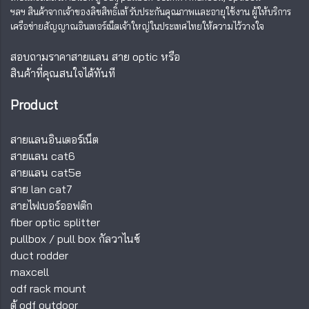
ฯลฯ สินค้าจากเจ้าของลิขสิทธิ์แท้ รับประกันคุณภาพและอายุใช้งาน ผู้ให้บริการ
เครือข่ายสัญญาณอินเทอร์เน็ตเจ้าใหญ่ในประเทศไทยให้ความไว้วางใจ
สอบถามราคาสายแลน สาย optic หรือ
สินค้าที่คุณสนใจได้ทันที
Product
สายแลนอินเตอร์เน็ต
สายแลน cat6
สายแลน cat5e
สาย lan cat7
สายไฟเบอร์ออฟติก
fiber optic splitter
pullbox
/
pull box กัลวาไนซ์
duct rodder
maxcell
odf rack mount
ตู้ odf outdoor