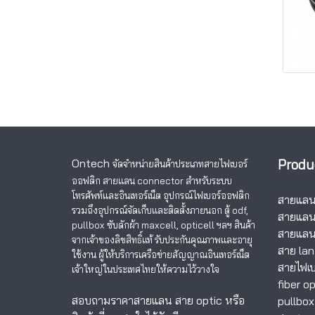
Ontech
Produ
จัดจำหน่ายสินค้าประเภทสายไฟเบอร์
ออฟติก สายแลน
connector สำหรับระบบ
โทรศัพท์และอินเทอร์เน็ต อุปกรณ์ไฟเบอร์ออฟติก
สายแลนอ
รวมถึงอุปกรณ์จัดเก็บและติดตั้งภายนอก ตู้ odf,
สายแลน
pullbox ซับดักผ้า maxcell, opticell ฯลฯ สินค้า
สายแลน
จากเจ้าของลิขสิทธิ์แท้ รับประกันคุณภาพและอายุ
สาย lan
ใช้งาน ผู้ให้บริการเครือข่ายสัญญาณอินเทอร์เน็ต
สายไฟเบ
เจ้าใหญ่ในประเทศไทยให้ความไว้วางใจ
fiber op
สอบถามราคาสายแลน สาย optic หรือ
pullbox