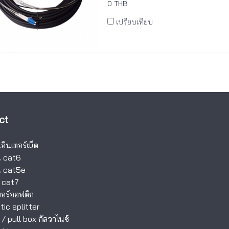
0 THB
เปรียบเทียบ
ct
ินเตอร์เน็ต
 cat6
 cat5e
 cat7
อร์ออฟติก
tic splitter
/
pull box กัลวาไนซ์