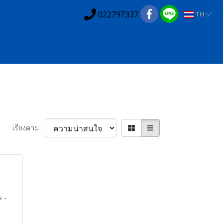
022797337
TH
เรียงตาม
 -