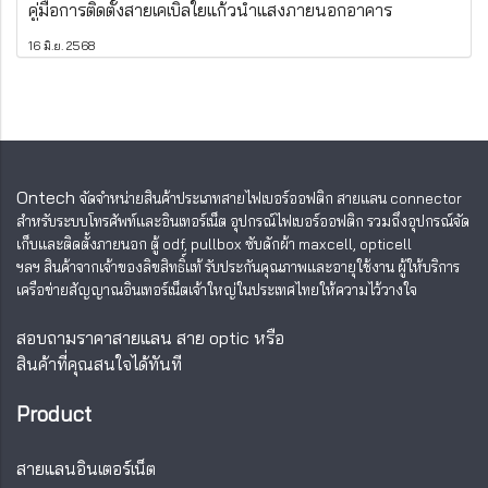
คู่มือการติดตั้งสายเคเบิลใยแก้วนำแสงภายนอกอาคาร
16 มิ.ย. 2568
Ontech
จัดจำหน่ายสินค้าประเภทสายไฟเบอร์ออฟติก สายแลน
connector
สำหรับระบบโทรศัพท์และอินเทอร์เน็ต อุปกรณ์ไฟเบอร์ออฟติก รวมถึงอุปกรณ์จัด
เก็บและติดตั้งภายนอก ตู้ odf, pullbox ซับดักผ้า maxcell, opticell
ฯลฯ สินค้าจากเจ้าของลิขสิทธิ์แท้ รับประกันคุณภาพและอายุใช้งาน ผู้ให้บริการ
เครือข่ายสัญญาณอินเทอร์เน็ตเจ้าใหญ่ในประเทศไทยให้ความไว้วางใจ
สอบถามราคาสายแลน สาย optic หรือ
สินค้าที่คุณสนใจได้ทันที
Product
สายแลนอินเตอร์เน็ต