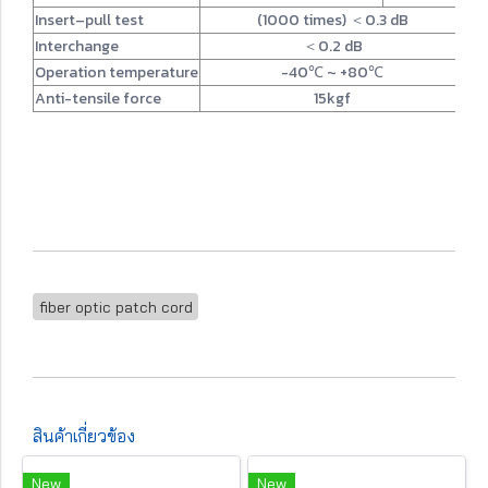
Insert–pull test
(1000 times) ＜0.3 dB
Interchange
＜0.2 dB
Operation temperature
-40℃ ~ +80℃
Anti-tensile force
15kgf
fiber optic patch cord
สินค้าเกี่ยวข้อง
New
New