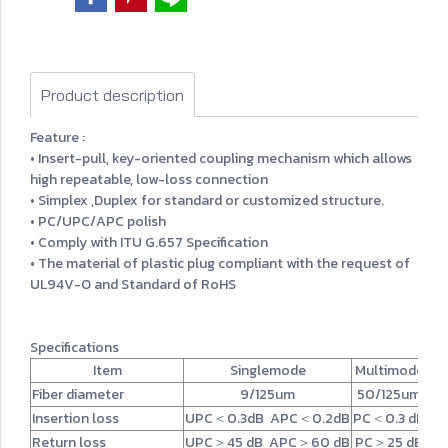
Product description
Feature :
• Insert-pull, key-oriented coupling mechanism which allows
high repeatable, low-loss connection
• Simplex ,Duplex for standard or customized structure.
• PC/UPC/APC polish
• Comply with ITU G.657 Specification
• The material of plastic plug compliant with the request of
UL94V-O and Standard of RoHS
Specifications
Item
Singlemode
Multimode
Fiber diameter
9
/125um
50/125um
Insertion loss
UPC＜0.3dB APC＜0.2dB
PC＜0.3 dB
Return loss
UPC＞45 dB APC＞60 dB
PC＞25 dB