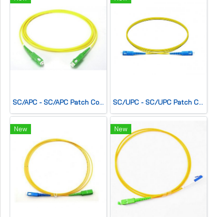
SC/APC - SC/APC Patch Cord, Simplex(SM) 2.0mm,G.657A2, LSZH
SC/UPC - SC/UPC Patch Cord, Simplex(SM) 2.0mm,G.657A2, LSZH
New
New