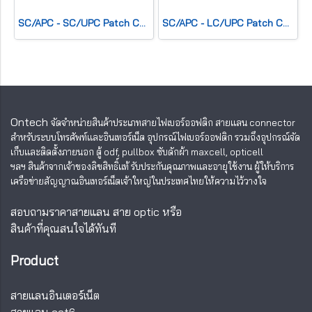
SC/APC - SC/UPC Patch Cord, Simplex(SM) 2.0mm, G.657A2 LSZH
SC/APC - LC/UPC Patch Cord, Simplex(SM) 2.0mm G.657A2 LSZH
Ontech
จัดจำหน่ายสินค้าประเภทสายไฟเบอร์ออฟติก สายแลน
connector
สำหรับระบบโทรศัพท์และอินเทอร์เน็ต อุปกรณ์ไฟเบอร์ออฟติก รวมถึงอุปกรณ์จัด
เก็บและติดตั้งภายนอก ตู้ odf, pullbox ซับดักผ้า maxcell, opticell
ฯลฯ สินค้าจากเจ้าของลิขสิทธิ์แท้ รับประกันคุณภาพและอายุใช้งาน ผู้ให้บริการ
เครือข่ายสัญญาณอินเทอร์เน็ตเจ้าใหญ่ในประเทศไทยให้ความไว้วางใจ
สอบถามราคาสายแลน สาย optic หรือ
สินค้าที่คุณสนใจได้ทันที
Product
สายแลนอินเตอร์เน็ต
สายแลน cat6