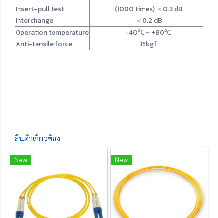
Insert–pull test
(1000 times) ＜0.3 dB
Interchange
＜0.2 dB
Operation temperature
-40℃ ~ +80℃
Anti-tensile force
15kgf
สินค้าเกี่ยวข้อง
New
New