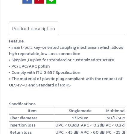
Product description
Feature :
• Insert-pull, key-oriented coupling mechanism which allows
high repeatable, low-loss connection
• Simplex ,Duplex for standard or customized structure.
• PC/UPC/APC polish
• Comply with ITU G.657 Specification
• The material of plastic plug compliant with the request of
UL94V-O and Standard of RoHS
Specifications
Item
Singlemode
Multimode
Fiber diameter
9
/125um
50/125um
Insertion loss
UPC＜0.3dB APC＜0.2dB
PC＜0.3 dB
Return loss
UPC＞45 dB APC＞60 dB
PC＞25 dB