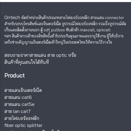
Ontech
จัดจำหน่ายสินค้าประเภทสายไฟเบอร์ออฟติก สายแลน
connector
สำหรับระบบโทรศัพท์และอินเทอร์เน็ต อุปกรณ์ไฟเบอร์ออฟติก รวมถึงอุปกรณ์จัด
เก็บและติดตั้งภายนอก ตู้ odf, pullbox ซับดักผ้า maxcell, opticell
ฯลฯ สินค้าจากเจ้าของลิขสิทธิ์แท้ รับประกันคุณภาพและอายุใช้งาน ผู้ให้บริการ
เครือข่ายสัญญาณอินเทอร์เน็ตเจ้าใหญ่ในประเทศไทยให้ความไว้วางใจ
สอบถามราคาสายแลน สาย optic หรือ
สินค้าที่คุณสนใจได้ทันที
Product
สายแลนอินเตอร์เน็ต
สายแลน cat6
สายแลน cat5e
สาย lan cat7
สายไฟเบอร์ออฟติก
fiber optic splitter