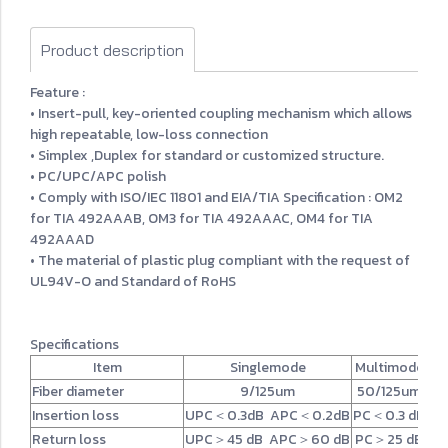
Product description
Feature :
• Insert-pull, key-oriented coupling mechanism which allows
high repeatable, low-loss connection
• Simplex ,Duplex for standard or customized structure.
• PC/UPC/APC polish
• Comply with ISO/IEC 11801 and EIA/TIA Specification : OM2
for TIA 492AAAB, OM3 for TIA 492AAAC, OM4 for TIA
492AAAD
• The material of plastic plug compliant with the request of
UL94V-O and Standard of RoHS
Specifications
Item
Singlemode
Multimode
Fiber diameter
9
/125um
50/125um
Insertion loss
UPC＜0.3dB APC＜0.2dB
PC＜0.3 dB
Return loss
UPC＞45 dB APC＞60 dB
PC＞25 dB