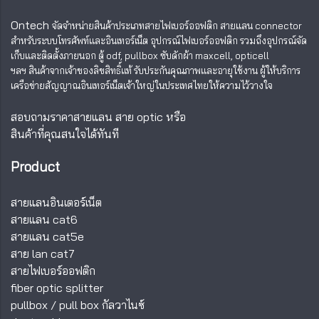
Ontech
จัดจำหน่ายสินค้าประเภทสายไฟเบอร์ออฟติก สายแลน
connector
สำหรับระบบโทรศัพท์และอินเทอร์เน็ต อุปกรณ์ไฟเบอร์ออฟติก รวมถึงอุปกรณ์จัด
เก็บและติดตั้งภายนอก ตู้ odf, pullbox ซับดักผ้า maxcell, opticell
ฯลฯ สินค้าจากเจ้าของลิขสิทธิ์แท้ รับประกันคุณภาพและอายุใช้งาน ผู้ให้บริการ
เครือข่ายสัญญาณอินเทอร์เน็ตเจ้าใหญ่ในประเทศไทยให้ความไว้วางใจ
สอบถามราคาสายแลน สาย optic หรือ
สินค้าที่คุณสนใจได้ทันที
Product
สายแลนอินเตอร์เน็ต
สายแลน cat6
สายแลน cat5e
สาย lan cat7
สายไฟเบอร์ออฟติก
fiber optic splitter
pullbox
/
pull box กัลวาไนซ์