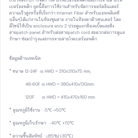
เบอร์ออพติก ยุคนี้คือการใช้งานสำหรับจัดการพอร์ตอินเตอร์
ความเร็วสูงหรือที่เรียกว่า Internet Fiber สำหรับแอพพลิเคชั่
นอื่นๆได้แก่งานในห้องชุมสาย งานในห้องดาต้าเซนเตอร์ โดย
ดีไซน์ให้เป็น enclosure แบบ 2 ประตูแยกฝั่งเคเบิ้ลและฝั่ง
สายpatch panel สำหรับต่อสายpatch cord สะดวกต่อการดูแล
รักษา ซ่อมบำรุงและกระจายสายไพเบอร์ออพติก
ข้อมูลด้านเทคนิค:
* ขนาด 12-24F is HWD = 310x310x75 mm,
48-60F is HWD = 380x410x130mm.
120F is HWD = 415x470x160 mm.
* อุณหภูมิใช้งาน : -5℃-+50℃
* อุณหภูมิเก็บรักษา : -40℃ +70℃
* ความชื้นสัมพัทธ์ : ≤85%(+30℃)