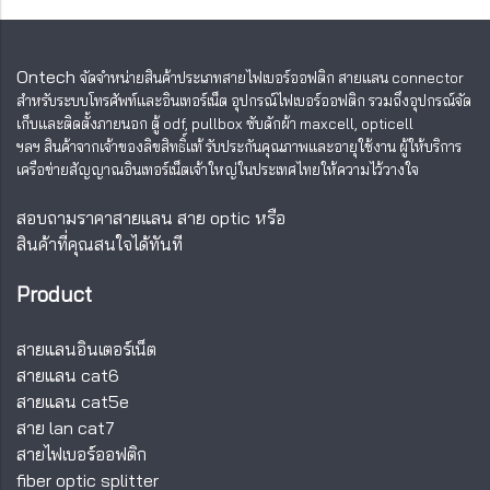
Ontech
จัดจำหน่ายสินค้าประเภทสายไฟเบอร์ออฟติก สายแลน
connector
สำหรับระบบโทรศัพท์และอินเทอร์เน็ต อุปกรณ์ไฟเบอร์ออฟติก รวมถึงอุปกรณ์จัด
เก็บและติดตั้งภายนอก ตู้ odf, pullbox ซับดักผ้า maxcell, opticell
ฯลฯ สินค้าจากเจ้าของลิขสิทธิ์แท้ รับประกันคุณภาพและอายุใช้งาน ผู้ให้บริการ
เครือข่ายสัญญาณอินเทอร์เน็ตเจ้าใหญ่ในประเทศไทยให้ความไว้วางใจ
สอบถามราคาสายแลน สาย optic หรือ
สินค้าที่คุณสนใจได้ทันที
Product
สายแลนอินเตอร์เน็ต
สายแลน cat6
สายแลน cat5e
สาย lan cat7
สายไฟเบอร์ออฟติก
fiber optic splitter