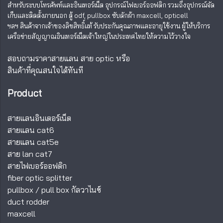
สำหรับระบบโทรศัพท์และอินเทอร์เน็ต อุปกรณ์ไฟเบอร์ออฟติก รวมถึงอุปกรณ์จัด
เก็บและติดตั้งภายนอก ตู้ odf, pullbox ซับดักผ้า maxcell, opticell
ฯลฯ สินค้าจากเจ้าของลิขสิทธิ์แท้ รับประกันคุณภาพและอายุใช้งาน ผู้ให้บริการ
เครือข่ายสัญญาณอินเทอร์เน็ตเจ้าใหญ่ในประเทศไทยให้ความไว้วางใจ
สอบถามราคาสายแลน สาย optic หรือ
สินค้าที่คุณสนใจได้ทันที
Product
สายแลนอินเตอร์เน็ต
สายแลน cat6
สายแลน cat5e
สาย lan cat7
สายไฟเบอร์ออฟติก
fiber optic splitter
pullbox
/
pull box กัลวาไนซ์
duct rodder
maxcell