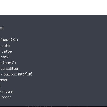
ct
ินเตอร์เน็ต
 cat6
 cat5e
 cat7
อร์ออฟติก
tic splitter
/
pull box กัลวาไนซ์
dder
l
ck mount
outdoor