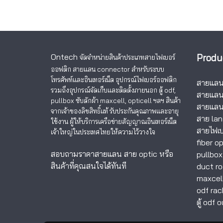
Ontech
Produ
จัดจำหน่ายสินค้าประเภทสายไฟเบอร์
ออฟติก สายแลน
connector สำหรับระบบ
โทรศัพท์และอินเทอร์เน็ต อุปกรณ์ไฟเบอร์ออฟติก
สายแลนอ
รวมถึงอุปกรณ์จัดเก็บและติดตั้งภายนอก ตู้ odf,
สายแลน
pullbox ซับดักผ้า maxcell, opticell ฯลฯ สินค้า
สายแลน
จากเจ้าของลิขสิทธิ์แท้ รับประกันคุณภาพและอายุ
สาย lan
ใช้งาน ผู้ให้บริการเครือข่ายสัญญาณอินเทอร์เน็ต
สายไฟเบ
เจ้าใหญ่ในประเทศไทยให้ความไว้วางใจ
fiber op
สอบถามราคาสายแลน สาย optic หรือ
pullbox
สินค้าที่คุณสนใจได้ทันที
duct ro
maxcel
odf ra
ตู้ odf 