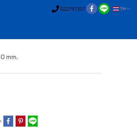
022797337
TH
40 mm.
e