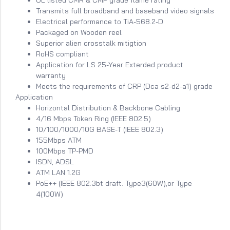
Transmits full broadband and baseband video signals
Electrical performance to TiA-568.2-D
Packaged on Wooden reel
Superior alien crosstalk mitigtion
RoHS compliant
Application for LS 25-Year Exterded product
warranty
Meets the requirements of CRP (Dca s2-d2-a1) grade
Application
Horizontal Distribution & Backbone Cabling
4/16 Mbps Token Ring (IEEE 802.5)
10/100/1000/10G BASE-T (IEEE 802.3)
155Mbps ATM
100Mbps TP-PMD
ISDN, ADSL
ATM LAN 1.2G
PoE++ (IEEE 802.3bt draft. Type3(60W),or Type
4(100W)