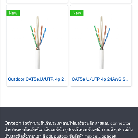
New
New
Outdoor CAT5e,U/UTP, 4p 24AWG SOLID Co,Double sh,CMx,Black
CAT5e U/UTP 4p 24AWG SOLID Co,PVC,CMR,Grey
Ontech
จัดจำหน่ายสินค้าประเภทสายไฟเบอร์ออฟติก สายแลน
connector
สำหรับระบบโทรศัพท์และอินเทอร์เน็ต อุปกรณ์ไฟเบอร์ออฟติก รวมถึงอุปกรณ์จัด
เก็บและติดตั้งภายนอก ตู้ odf, pullbox ซับดักผ้า maxcell, opticell