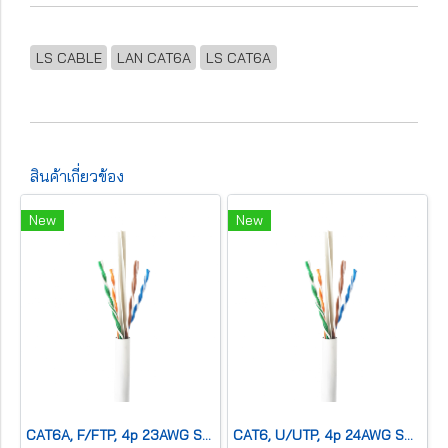
LS CABLE
LAN CAT6A
LS CAT6A
สินค้าเกี่ยวข้อง
New
New
CAT6A, F/FTP, 4p 23AWG SOLID Co,LSZH,CMX,Blue
CAT6, U/UTP, 4p 24AWG SOLID Co,PVC,CMR,Blue