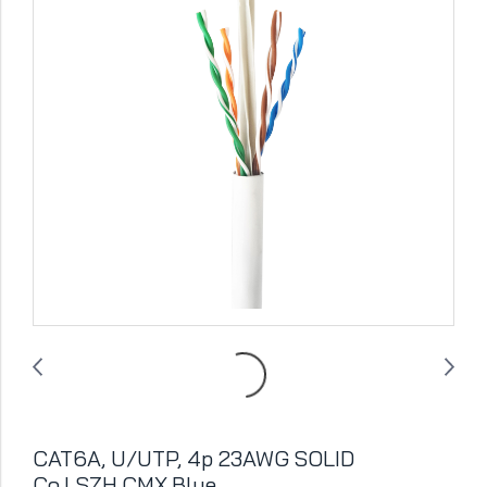
CAT6A, U/UTP, 4p 23AWG SOLID
Co,LSZH,CMX,Blue