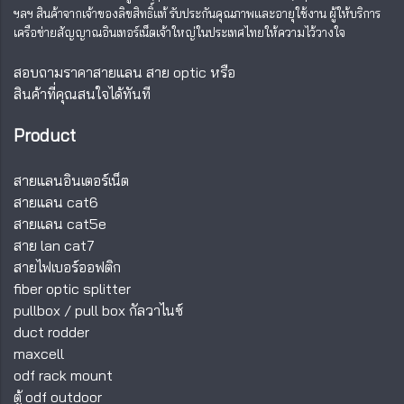
ฯลฯ สินค้าจากเจ้าของลิขสิทธิ์แท้ รับประกันคุณภาพและอายุใช้งาน ผู้ให้บริการ
เครือข่ายสัญญาณอินเทอร์เน็ตเจ้าใหญ่ในประเทศไทยให้ความไว้วางใจ
สอบถามราคาสายแลน สาย optic หรือ
สินค้าที่คุณสนใจได้ทันที
Product
สายแลนอินเตอร์เน็ต
สายแลน cat6
สายแลน cat5e
สาย lan cat7
สายไฟเบอร์ออฟติก
fiber optic splitter
pullbox
/
pull box กัลวาไนซ์
duct rodder
maxcell
odf rack mount
ตู้ odf outdoor