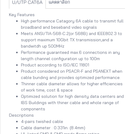
แคตตาล็อก
U/UTP CAT6A
Key Features
High performance Catagory 6A cable to transmit full
broadband and beseband video signals
Meets ANSI/TIA-568-C.2(or 568B) and IEEE802.3 to
support maximum 10Gbit TX transmission,and a
bandwitdh up 500MHz
Performance guaranteed max.6 connections in any
length channel configuration up to 100m
Product according to ISO/IEC 11801
Product considered on PSACR-F and PSANEXT when
cable bunding and provides optimized performance.
Thinner cable diameter allows for higher efficiencies
of work time, cost & space
Optimized solution for high density data centers and
IBS Buildings with thiner cable and whole range of
components
Descriptions
4-pairs twished cable
Cable diameter : 0.331in. (8.4mm)
UL listed CMR & CMP grade flame rating