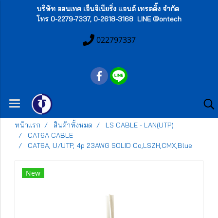
บริษัท ออนเทค เอ็นจิเนียริ่ง แอนด์ เทรดดิ้ง จำกัด
โทร 0-2279-7337, 0-2618-3168 LINE @ontech
022797337
หน้าแรก
สินค้าทั้งหมด
LS CABLE - LAN(UTP)
CAT6A CABLE
CAT6A, U/UTP, 4p 23AWG SOLID Co,LSZH,CMX,Blue
New